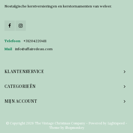
Nostalgische kerstversieringen en kerstornamenten van weleer.
Telefoon
+31204220411
Mail
info@affairedeau.com
KLANTENSERVICE
CATEGORIEËN
MIJN ACCOUNT
© Copyright 2026 The Vintage Christmas Company - Powered by
Lightspeed
-
Theme by
Shopmonkey