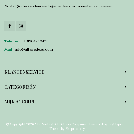
Nostalgische kerstversieringen en kerstornamenten van weleer.
Telefoon
+31204220411
Mail
info@affairedeau.com
KLANTENSERVICE
CATEGORIEËN
MIJN ACCOUNT
© Copyright 2026 The Vintage Christmas Company - Powered by
Lightspeed
-
Theme by
Shopmonkey