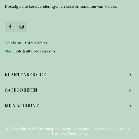
Nostalgische kerstversieringen en kerstornamenten van weleer.
Telefoon
+31204220411
Mail
info@affairedeau.com
KLANTENSERVICE
CATEGORIEËN
MIJN ACCOUNT
© Copyright 2026 The Vintage Christmas Company - Powered by
Lightspeed
-
Theme by
Shopmonkey