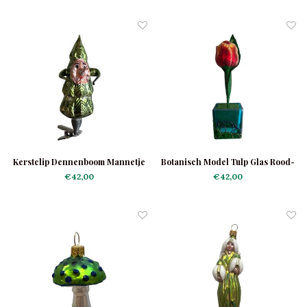
Kerstclip Dennenboom Mannetje
Botanisch Model Tulp Glas Rood-
Geel
€42,00
€42,00