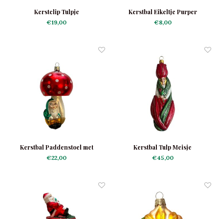
Kerstclip Tulpje
Kerstbal Eikeltje Purper
€19,00
€8,00
Kerstbal Paddenstoel met
Kerstbal Tulp Meisje
Kabouter
€22,00
€45,00