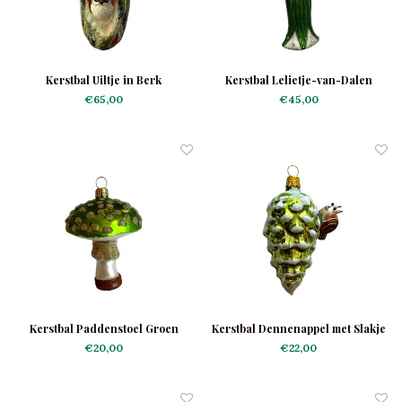
Kerstbal Uiltje in Berk
Kerstbal Lelietje-van-Dalen
Meisje
€65,00
€45,00
Kerstbal Paddenstoel Groen
Kerstbal Dennenappel met Slakje
€20,00
€22,00