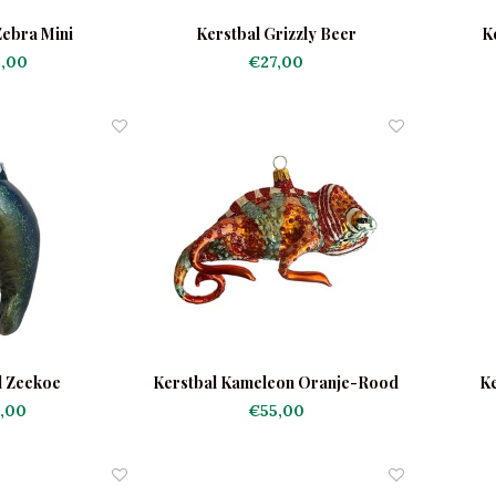
Zebra Mini
Kerstbal Grizzly Beer
K
,00
€27,00
l Zeekoe
Kerstbal Kameleon Oranje-Rood
Ke
,00
€55,00