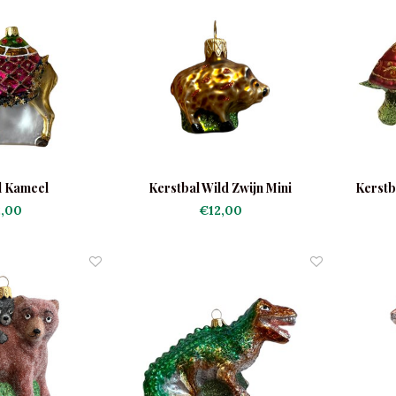
l Kameel
Kerstbal Wild Zwijn Mini
Kerstb
,00
€12,00