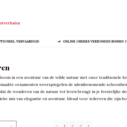
stverhalen
ITIONEEL VERVAARDIGD
ONLINE ORDERS VERZONDEN BINNEN 2
ren
boom in een avontuur van de wilde natuur met onze traditionele ke
maakte ornamenten weerspiegelen de adembenemende schoonheid van 
dat de wonderen van de natuur tot leven brengt in je feestelijke de
ieke mix van elegantie en avontuur. Ideaal voor iedereen die zijn 
1
2
3