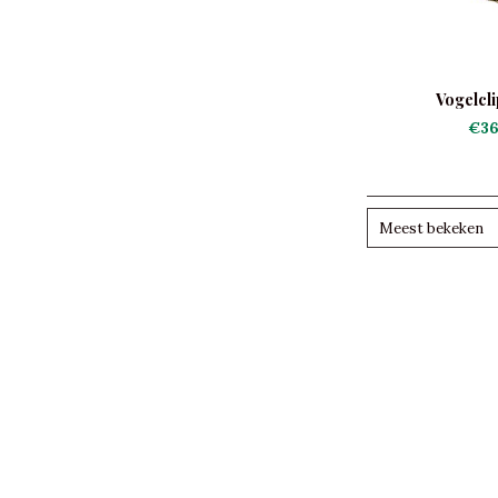
Vogelcli
€36
Meest bekeken