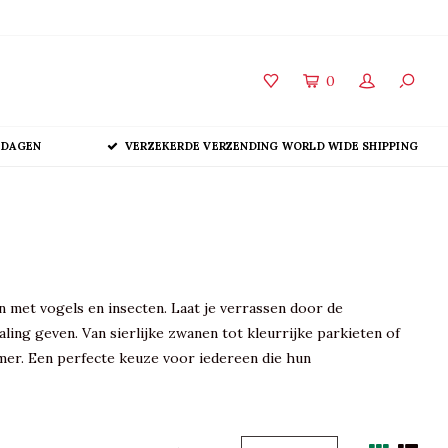
0
 DAGEN
VERZEKERDE VERZENDING WORLD WIDE SHIPPING
n met vogels en insecten. Laat je verrassen door de
ling geven. Van sierlijke zwanen tot kleurrijke parkieten of
er. Een perfecte keuze voor iedereen die hun