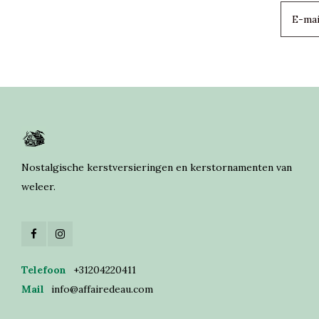
Nostalgische kerstversieringen en kerstornamenten van
weleer.
Telefoon
+31204220411
Mail
info@affairedeau.com