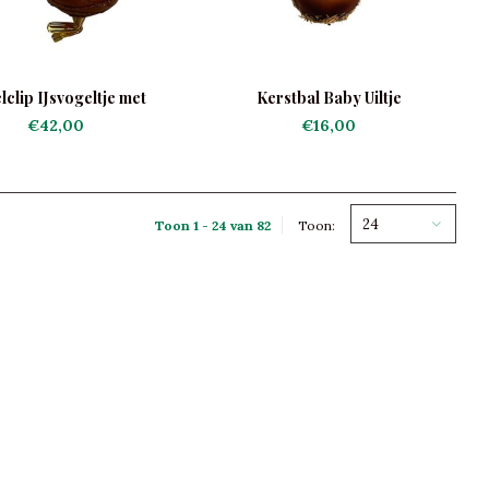
lclip IJsvogeltje met
Kerstbal Baby Uiltje
Drinkbak
€42,00
€16,00
24
Toon 1 - 24 van 82
Toon: