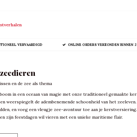
stverhalen
ITIONEEL VERVAARDIGD
ONLINE ORDERS VERZONDEN BINNEN 2
 zeedieren
issen en de zee als thema
boom in een oceaan van magie met onze traditioneel gemaakte kerst
 en weerspiegelt de adembenemende schoonheid van het zeeleven. On
dden, en voeg een vleugje zee-avontuur toe aan je kerstversierin
en zijn feestdagen wil vieren met een unieke maritieme flair.