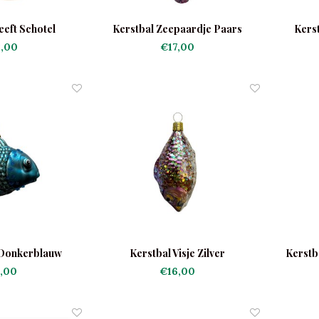
eeft Schotel
Kerstbal Zeepaardje Paars
Kerst
,00
€17,00
 Donkerblauw
Kerstbal Visje Zilver
Kerstb
,00
€16,00