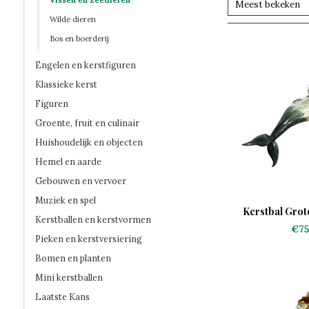
Vissen en zeedieren
Meest bekeken
Wilde dieren
Bos en boerderij
Engelen en kerstfiguren
Klassieke kerst
Figuren
Groente, fruit en culinair
Huishoudelijk en objecten
Hemel en aarde
Gebouwen en vervoer
Muziek en spel
Kerstbal Grote
Kerstballen en kerstvormen
€75
Pieken en kerstversiering
Bomen en planten
Mini kerstballen
Laatste Kans