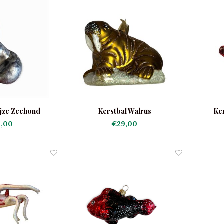
ijze Zeehond
Kerstbal Walrus
Ker
,00
€29,00