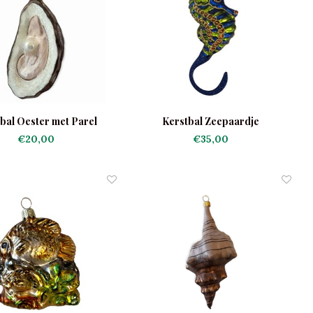
bal Oester met Parel
Kerstbal Zeepaardje
Glanzend
€20,00
€35,00