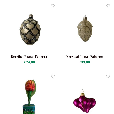
Kerstbal Paasei Fabergé
Kerstbal Paasei Fabergé
Bejewelled
Translucent
€24,00
€19,00