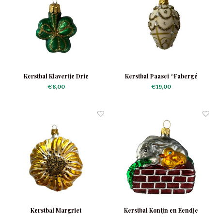
Kerstbal Klavertje Drie
Kerstbal Paasei “Fabergé
Pearled”
€8,00
€19,00
Kerstbal Margriet
Kerstbal Konijn en Eendje