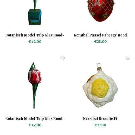
Botanisch Model Tulp Glas Rood-
Kerstbal Paasei Fabergé Rood
Geel
medium
€42,00
€25,00
Botanisch Model Tulp Glas Rood-
Kerstbal Broodje Ei
Wit
€42,00
€17,00