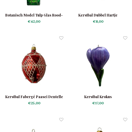
Botanisch Model Tulp Glas Rood-
Kerstbal Dubbel Hartje
Geel Glans
€42,00
€8,00
Kerstbal Fabergé Paasei Dentelle
Kerstbal Krokus
Rood
€25,00
€17,00