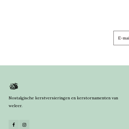
Nostalgische kerstversieringen en kerstornamenten van
weleer.