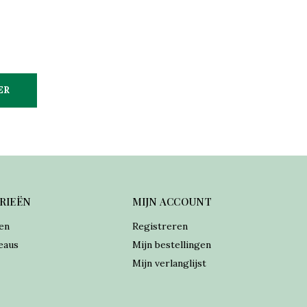
ER
RIEËN
MIJN ACCOUNT
en
Registreren
eaus
Mijn bestellingen
Mijn verlanglijst