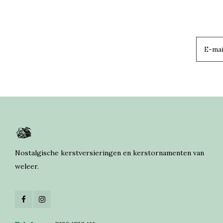
Nostalgische kerstversieringen en kerstornamenten van
weleer.