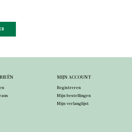
ER
RIEËN
MIJN ACCOUNT
en
Registreren
eaus
Mijn bestellingen
Mijn verlanglijst