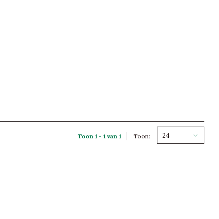
24
Toon 1 - 1 van 1
Toon: