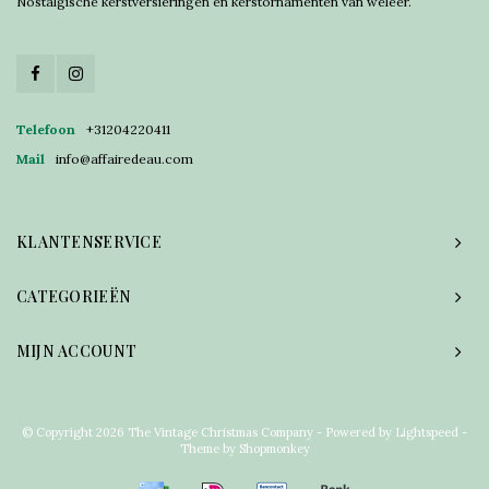
Nostalgische kerstversieringen en kerstornamenten van weleer.
Telefoon
+31204220411
Mail
info@affairedeau.com
KLANTENSERVICE
CATEGORIEËN
MIJN ACCOUNT
© Copyright 2026 The Vintage Christmas Company - Powered by
Lightspeed
-
Theme by
Shopmonkey