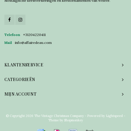
Nostalgische kerstversieringen en kerstornamenten van weleer.
Telefoon
+31204220411
Mail
info@affairedeau.com
KLANTENSERVICE
CATEGORIEËN
MIJN ACCOUNT
© Copyright 2026 The Vintage Christmas Company - Powered by
Lightspeed
-
Theme by
Shopmonkey