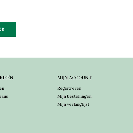
ER
RIEËN
MIJN ACCOUNT
en
Registreren
eaus
Mijn bestellingen
Mijn verlanglijst