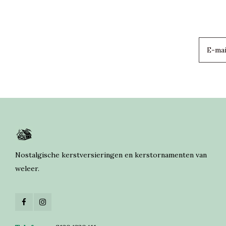
Nostalgische kerstversieringen en kerstornamenten van
weleer.