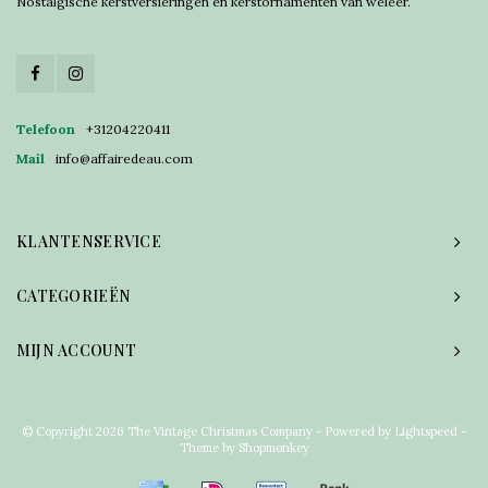
Nostalgische kerstversieringen en kerstornamenten van weleer.
Telefoon
+31204220411
Mail
info@affairedeau.com
KLANTENSERVICE
CATEGORIEËN
MIJN ACCOUNT
© Copyright 2026 The Vintage Christmas Company - Powered by
Lightspeed
-
Theme by
Shopmonkey