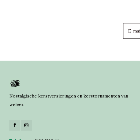
Nostalgische kerstversieringen en kerstornamenten van
weleer.