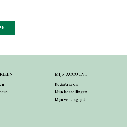
ER
RIEËN
MIJN ACCOUNT
en
Registreren
eaus
Mijn bestellingen
Mijn verlanglijst