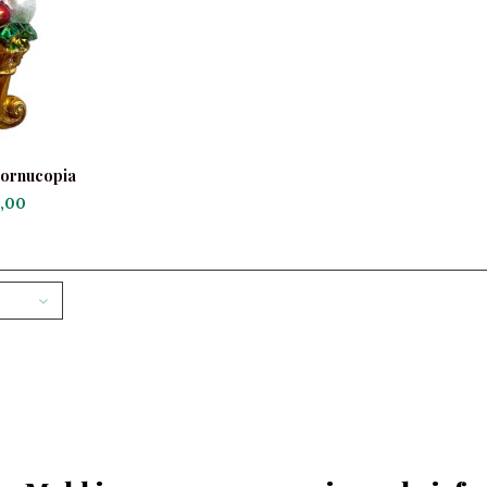
Cornucopia
,00