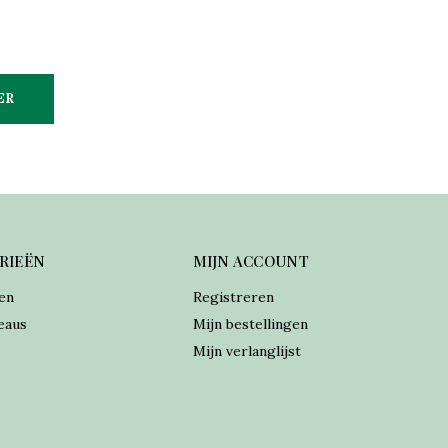
ER
RIEËN
MIJN ACCOUNT
en
Registreren
eaus
Mijn bestellingen
Mijn verlanglijst