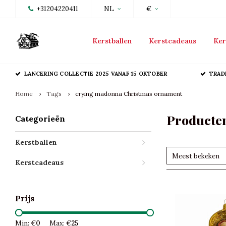
+31204220411
NL
€
Kerstballen
Kerstcadeaus
Ker
LANCERING COLLECTIE 2025 VANAF 15 OKTOBER
TRAD
Home
Tags
crying madonna Christmas ornament
Producte
Categorieën
Kerstballen
Meest bekeken
Kerstcadeaus
Prijs
Min: €
0
Max: €
25