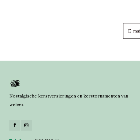
Nostalgische kerstversieringen en kerstornamenten van
weleer.