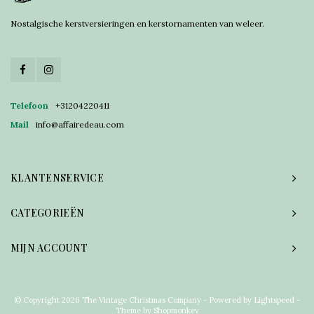
Nostalgische kerstversieringen en kerstornamenten van weleer.
Telefoon
+31204220411
Mail
info@affairedeau.com
KLANTENSERVICE
CATEGORIEËN
MIJN ACCOUNT
© Copyright 2026 The Vintage Christmas Company - Powered by
Lightspeed
-
Theme by
Shopmonkey