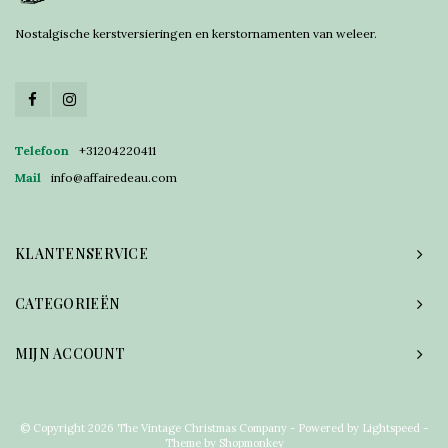
Nostalgische kerstversieringen en kerstornamenten van weleer.
Telefoon
+31204220411
Mail
info@affairedeau.com
KLANTENSERVICE
CATEGORIEËN
MIJN ACCOUNT
© Copyright 2026 The Vintage Christmas Company - Powered by
Lightspeed
-
Theme by
Shopmonkey