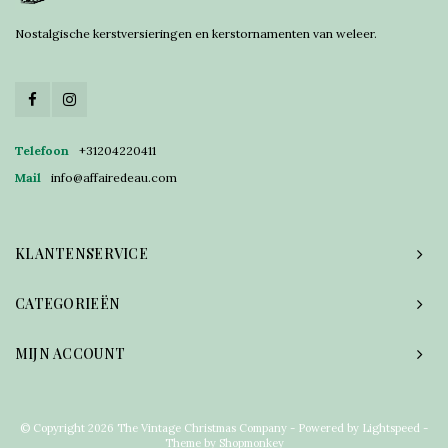
Nostalgische kerstversieringen en kerstornamenten van weleer.
Telefoon
+31204220411
Mail
info@affairedeau.com
KLANTENSERVICE
CATEGORIEËN
MIJN ACCOUNT
© Copyright 2026 The Vintage Christmas Company - Powered by
Lightspeed
-
Theme by
Shopmonkey