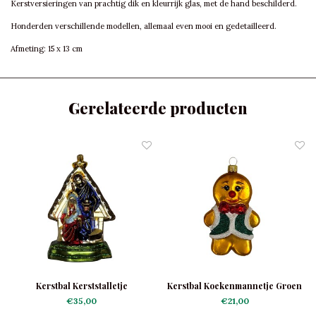
Kerstversieringen van prachtig dik en kleurrijk glas, met de hand beschilderd.
Honderden verschillende modellen, allemaal even mooi en gedetailleerd.
Afmeting: 15 x 13 cm
Gerelateerde producten
Kerstbal Kerststalletje
Kerstbal Koekenmannetje Groen
Jasje
€35,00
€21,00