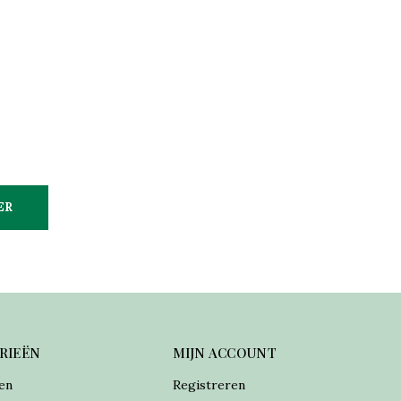
ER
RIEËN
MIJN ACCOUNT
en
Registreren