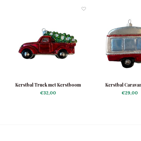
Kerstbal Truck met Kerstboom
Kerstbal Carava
Donkerrood
€32,00
€29,00