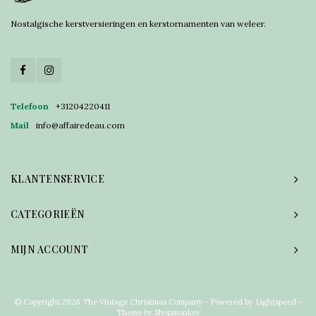
Nostalgische kerstversieringen en kerstornamenten van weleer.
Telefoon
+31204220411
Mail
info@affairedeau.com
KLANTENSERVICE
CATEGORIEËN
MIJN ACCOUNT
© Copyright 2026 The Vintage Christmas Company - Powered by
Lightspeed
-
Theme by
Shopmonkey