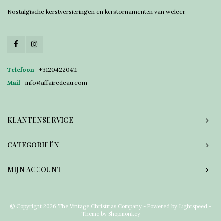
Nostalgische kerstversieringen en kerstornamenten van weleer.
Telefoon
+31204220411
Mail
info@affairedeau.com
KLANTENSERVICE
CATEGORIEËN
MIJN ACCOUNT
© Copyright 2026 The Vintage Christmas Company - Powered by
Lightspeed
-
Theme by
Shopmonkey