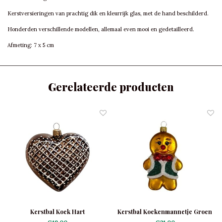
Kerstversieringen van prachtig dik en kleurrijk glas, met de hand beschilderd.
Honderden verschillende modellen, allemaal even mooi en gedetailleerd.
Afmeting: 7 x 5 cm
Gerelateerde producten
Kerstbal Koek Hart
Kerstbal Koekenmannetje Groen
Jasje