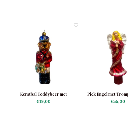
Kerstbal Teddybeer met
Piek Engel met Trom
Trommeltje
€19,00
€55,00