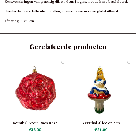
Kerstversieringen van prachtig dik en kleurrijk glas, met de hand beschilderd.
Honderden verschillende modellen, allemaal even mooi en gedetailleerd.
Afmeting: 9 x 9 cm
Gerelateerde producten
Kerstbal Grote Roos Roze
Kerstbal Alice op een
Paddenstoel
€16,00
€24,00