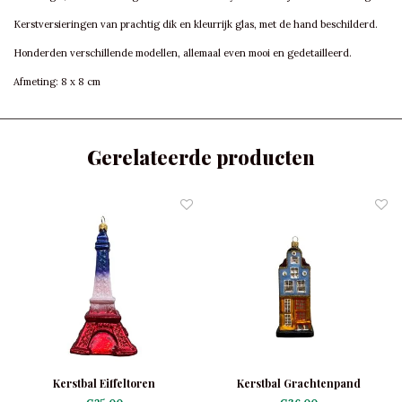
Kerstversieringen van prachtig dik en kleurrijk glas, met de hand beschilderd.
Honderden verschillende modellen, allemaal even mooi en gedetailleerd.
Afmeting: 8 x 8 cm
Gerelateerde producten
Kerstbal Eiffeltoren
Kerstbal Grachtenpand
Lichtblauw