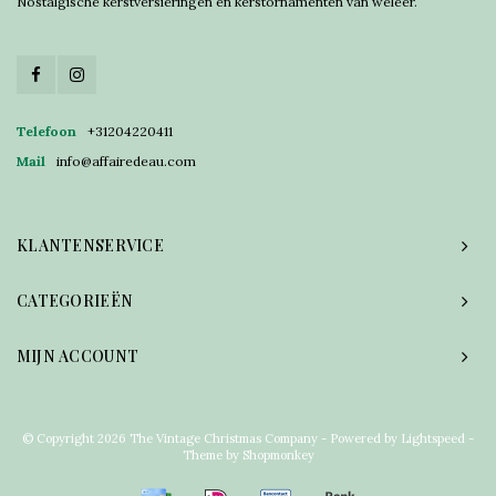
Nostalgische kerstversieringen en kerstornamenten van weleer.
Telefoon
+31204220411
Mail
info@affairedeau.com
KLANTENSERVICE
CATEGORIEËN
MIJN ACCOUNT
© Copyright 2026 The Vintage Christmas Company - Powered by
Lightspeed
-
Theme by
Shopmonkey