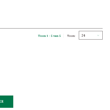
24
Toon 1 - 5 van 5
Toon:
ER