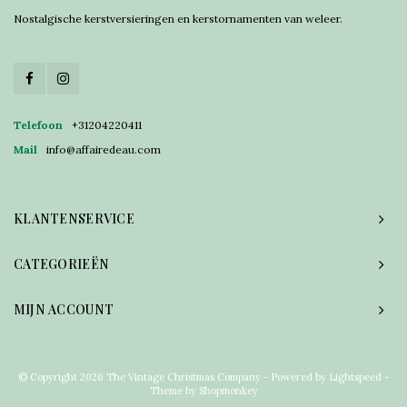
Nostalgische kerstversieringen en kerstornamenten van weleer.
Telefoon
+31204220411
Mail
info@affairedeau.com
KLANTENSERVICE
CATEGORIEËN
MIJN ACCOUNT
© Copyright 2026 The Vintage Christmas Company - Powered by
Lightspeed
-
Theme by
Shopmonkey