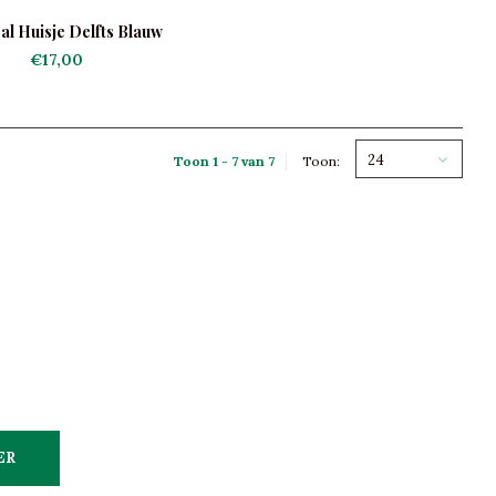
al Huisje Delfts Blauw
€17,00
24
Toon 1 - 7 van 7
Toon:
ER