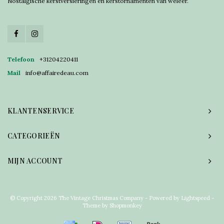
Nostalgische kerstversieringen en kerstornamenten van weleer.
Telefoon
+31204220411
Mail
info@affairedeau.com
KLANTENSERVICE
CATEGORIEËN
MIJN ACCOUNT
© Copyright 2026 The Vintage Christmas Company - Powered by
Lightspeed
-
Theme by
Shopmonkey