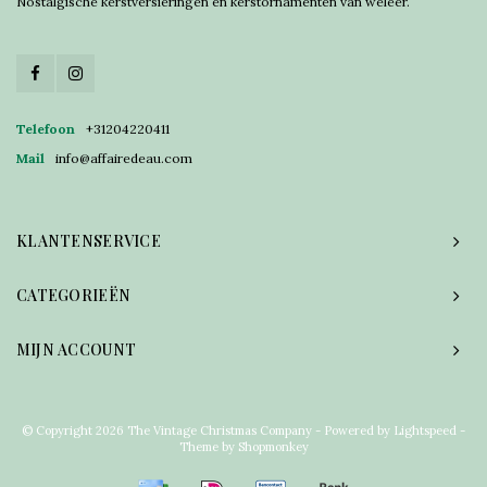
Nostalgische kerstversieringen en kerstornamenten van weleer.
Telefoon
+31204220411
Mail
info@affairedeau.com
KLANTENSERVICE
CATEGORIEËN
MIJN ACCOUNT
© Copyright 2026 The Vintage Christmas Company - Powered by
Lightspeed
-
Theme by
Shopmonkey