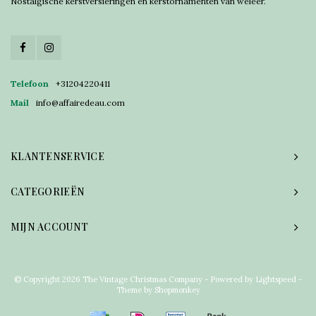
Nostalgische kerstversieringen en kerstornamenten van weleer.
Telefoon
+31204220411
Mail
info@affairedeau.com
KLANTENSERVICE
CATEGORIEËN
MIJN ACCOUNT
© Copyright 2026 The Vintage Christmas Company - Powered by
Lightspeed
-
Theme by
Shopmonkey