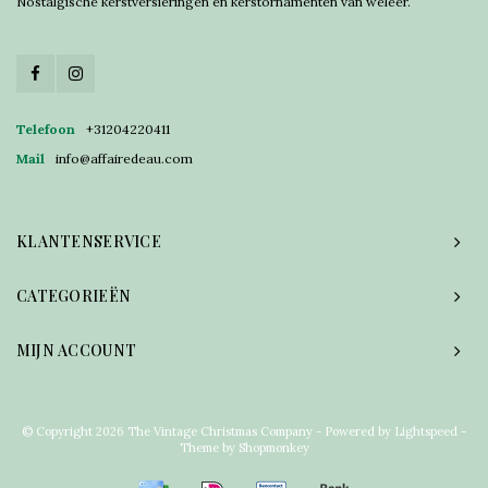
Nostalgische kerstversieringen en kerstornamenten van weleer.
Telefoon
+31204220411
Mail
info@affairedeau.com
KLANTENSERVICE
CATEGORIEËN
MIJN ACCOUNT
© Copyright 2026 The Vintage Christmas Company - Powered by
Lightspeed
-
Theme by
Shopmonkey