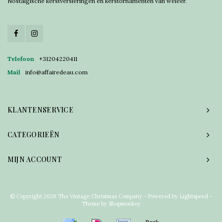
Nostalgische kerstversieringen en kerstornamenten van weleer.
Telefoon
+31204220411
Mail
info@affairedeau.com
KLANTENSERVICE
CATEGORIEËN
MIJN ACCOUNT
© Copyright 2026 The Vintage Christmas Company - Powered by
Lightspeed
-
Theme by
Shopmonkey