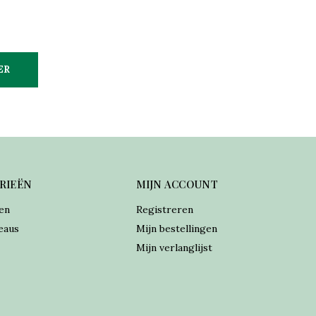
ER
RIEËN
MIJN ACCOUNT
en
Registreren
eaus
Mijn bestellingen
Mijn verlanglijst