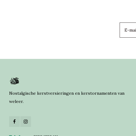
Nostalgische kerstversieringen en kerstornamenten van
weleer.