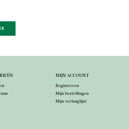
ER
RIEËN
MIJN ACCOUNT
en
Registreren
eaus
Mijn bestellingen
Mijn verlanglijst