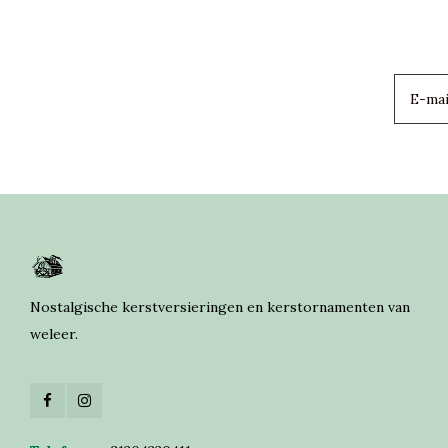
Nostalgische kerstversieringen en kerstornamenten van
weleer.