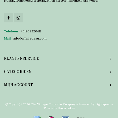
Nostalgische kerstversieringen en kerstornamenten van weleer.
Telefoon
+31204220411
Mail
info@affairedeau.com
KLANTENSERVICE
CATEGORIEËN
MIJN ACCOUNT
© Copyright 2026 The Vintage Christmas Company - Powered by
Lightspeed
-
Theme by
Shopmonkey