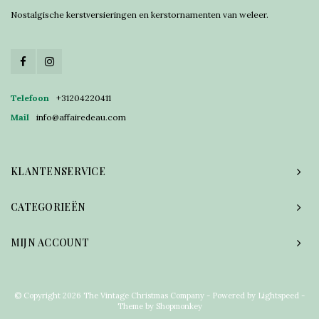
Nostalgische kerstversieringen en kerstornamenten van weleer.
Telefoon
+31204220411
Mail
info@affairedeau.com
KLANTENSERVICE
CATEGORIEËN
MIJN ACCOUNT
© Copyright 2026 The Vintage Christmas Company - Powered by
Lightspeed
-
Theme by
Shopmonkey