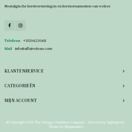
Nostalgische kerstversieringen en kerstornamenten van weleer.
Telefoon
+31204220411
Mail
info@affairedeau.com
KLANTENSERVICE
CATEGORIEËN
MIJN ACCOUNT
© Copyright 2026 The Vintage Christmas Company - Powered by
Lightspeed
-
Theme by
Shopmonkey