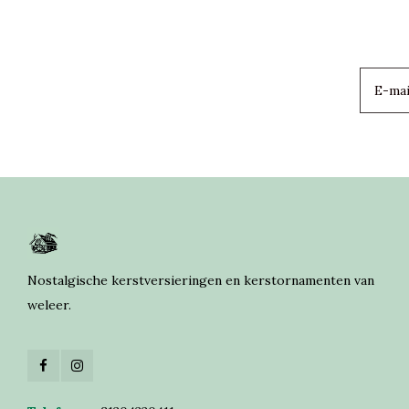
Nostalgische kerstversieringen en kerstornamenten van
weleer.