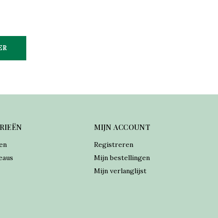
ER
RIEËN
MIJN ACCOUNT
en
Registreren
eaus
Mijn bestellingen
Mijn verlanglijst