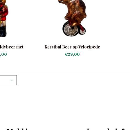
ddybeer met
Kerstbal Beer op Vélocipède
eltje
,00
€29,00