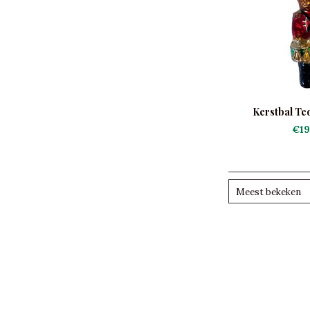
Kerstbal Te
Tromm
€19
Meest bekeken