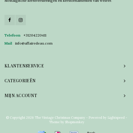
Nostalgische kerstversieringen en kerstornamenten van weleer.
Telefoon
+31204220411
Mail
info@affairedeau.com
KLANTENSERVICE
CATEGORIEËN
MIJN ACCOUNT
© Copyright 2026 The Vintage Christmas Company - Powered by
Lightspeed
-
Theme by
Shopmonkey