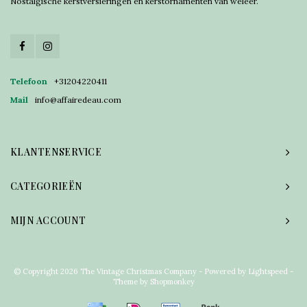
Nostalgische kerstversieringen en kerstornamenten van weleer.
Telefoon
+31204220411
Mail
info@affairedeau.com
KLANTENSERVICE
CATEGORIEËN
MIJN ACCOUNT
© Copyright 2026 The Vintage Christmas Company - Powered by
Lightspeed
-
Theme by
Shopmonkey