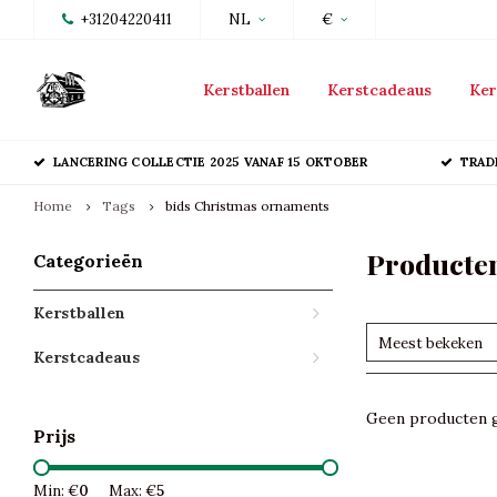
+31204220411
NL
€
Kerstballen
Kerstcadeaus
Ker
LANCERING COLLECTIE 2025 VANAF 15 OKTOBER
TRAD
Home
Tags
bids Christmas ornaments
Producten
Categorieën
Kerstballen
Meest bekeken
Kerstcadeaus
Geen producten g
Prijs
Min: €
0
Max: €
5