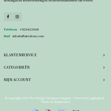
Nostalgische kerstversieringen en kerstornamenten van weleer.
Telefoon
+31204220411
Mail
info@affairedeau.com
KLANTENSERVICE
CATEGORIEËN
MIJN ACCOUNT
© Copyright 2026 The Vintage Christmas Company - Powered by
Lightspeed
-
Theme by
Shopmonkey