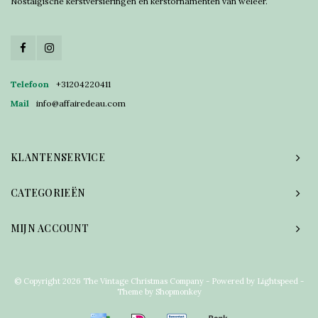
Nostalgische kerstversieringen en kerstornamenten van weleer.
Telefoon
+31204220411
Mail
info@affairedeau.com
KLANTENSERVICE
CATEGORIEËN
MIJN ACCOUNT
© Copyright 2026 The Vintage Christmas Company - Powered by
Lightspeed
-
Theme by
Shopmonkey