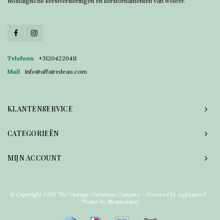
Nostalgische kerstversieringen en kerstornamenten van weleer.
Telefoon
+31204220411
Mail
info@affairedeau.com
KLANTENSERVICE
CATEGORIEËN
MIJN ACCOUNT
© Copyright 2026 The Vintage Christmas Company - Powered by
Lightspeed
-
Theme by
Shopmonkey