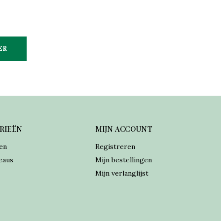
ER
RIEËN
MIJN ACCOUNT
en
Registreren
eaus
Mijn bestellingen
Mijn verlanglijst