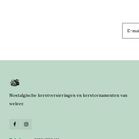
Nostalgische kerstversieringen en kerstornamenten van
weleer.