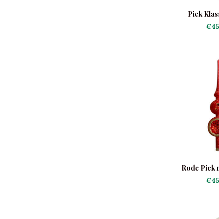
Piek Klas
€45
Rode Piek 
€45