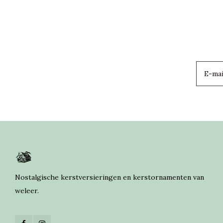
Nostalgische kerstversieringen en kerstornamenten van
weleer.