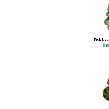
Piek De
€45