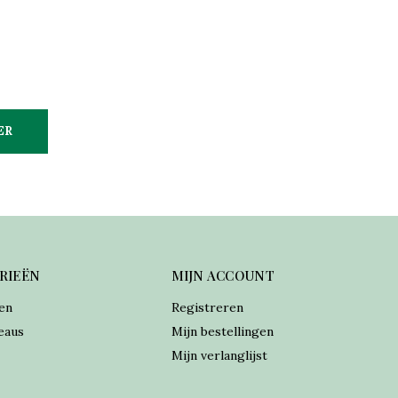
ER
RIEËN
MIJN ACCOUNT
en
Registreren
eaus
Mijn bestellingen
Mijn verlanglijst